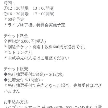
時間：
①12：30開場 13：00開演
②16：30開場 17：00開演
＊60分予定
＊ライブ終了後、特典会実施予定
チケット料金
全席指定 5,000円(税込)
＊別途チケット発送手数料600円が必要です。
＊１ドリンク別
＊未就学児の入場はご遠慮ください
チケット販売
◆先行抽選受付5/8(金)～5/13(水)
◆先着受付 5/15(金)～
＊先行抽選受付で完売となった場合、先着受付はござ
いません
お申込み方法
ライブアットマーク 📲090-3879-4655 にSMSまたは電