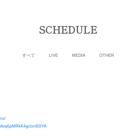
SCHEDULE
すべて
LIVE
MEDIA
OTHER
rn/
TCJMeq6pMRkK4gctxnE0YA