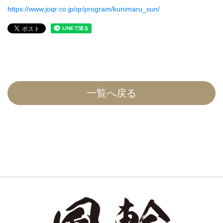
https://www.joqr.co.jp/qr/program/kunimaru_sun/
一覧へ戻る