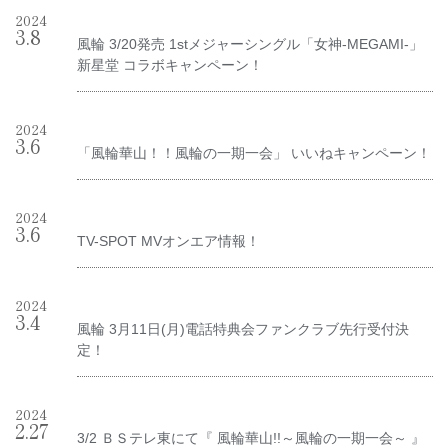
2024
3
.
8
風輪 3/20発売 1stメジャーシングル「女神-MEGAMI-」
新星堂 コラボキャンペーン！
2024
3
.
6
「風輪華山！！風輪の一期一会」 いいねキャンペーン！
2024
3
.
6
TV-SPOT MVオンエア情報！
2024
3
.
4
風輪 3月11日(月)電話特典会ファンクラブ先行受付決
定！
2024
2
.
27
3/2 ＢＳテレ東にて『 風輪華山!!～風輪の一期一会～ 』