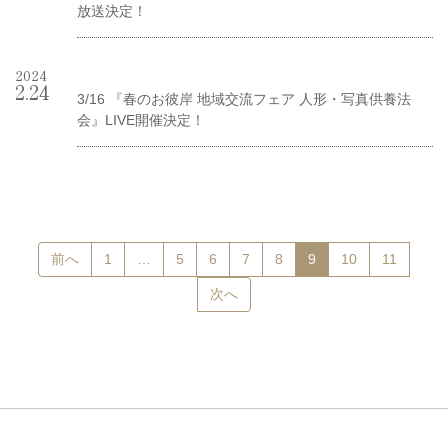
放送決定！
2024
2
.
24
3/16 『春のお彼岸 地域交流フェア 人形・写真供養法
会』LIVE開催決定！
(current)
前へ
1
…
5
6
7
8
9
10
11
次へ