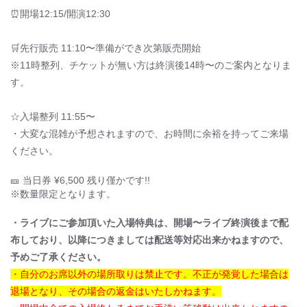
⏰開場12:15/開演12:30
🛒先行販売 11:10〜準備ができ次第販売開始
※11時整列、チケットが無い方は終演後14時〜のご案内となりま
す。
☆入場整列 11:55〜
・大変な混雑が予想されますので、お時間に余裕を持ってご来場
ください。
🎫 当日券 ¥6,500 残り僅かです!!
※数量限定となります。
・ライブにご参加頂いた入場特典は、開場〜ライブ終演後まで配
布しており、以降につきましては配送等対応出来かねますので、
予めご了承ください。
・
自分のお席以外の場所取りは禁止です。不正が発覚した場合は
退場となり、その場合の返金はいたしかねます。