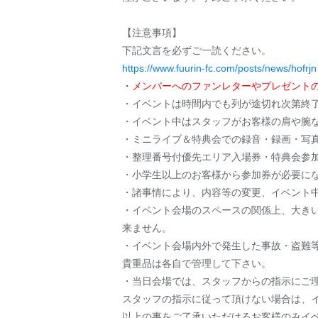
【注意事項】
下記文言を必ずご一読ください。
https://www.fuurin-fc.com/posts/news/hofrjn
・メンバーへのファンレターやプレゼント
・イベントは時間内でも列が途切れ次第終
・イベント中はスタッフがお客様の肩や腕
・ミニライブ＆特典会での録音・録画・写
・整理番号付優先エリア入場券・特典会参
・小学生以上のお客様から参加券が必要に
・諸事情により、内容等の変更、イベント
・イベント会場のスペースの関係上、大き
来ません。
・イベント会場内外で発生した事故・盗難
貴重品は各自で管理して下さい。
・当日会場では、スタッフからの指示にご
スタッフの指示に従って頂けない場合は、
以上の事をご了承いただけるお客様のみイ