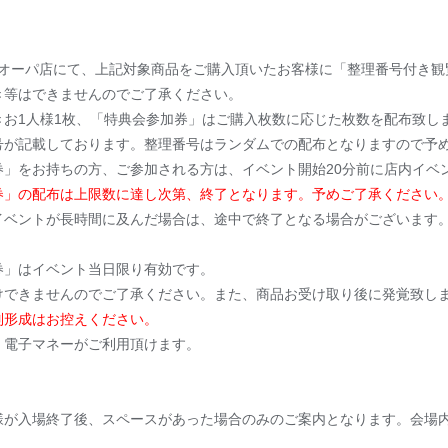
三宮オーパ店にて、上記対象商品をご購入頂いたお客様に「整理番号付き
き等はできませんのでご了承ください。
お1人様1枚、「特典会参加券」はご購入枚数に応じた枚数を配布致し
号が記載しております。整理番号はランダムでの配布となりますので予
券」をお持ちの方、ご参加される方は、イベント開始20分前に店内イベ
券」の配布は上限数に達し次第、終了となります。予めご了承ください
イベントが長時間に及んだ場合は、途中で終了となる場合がございます
券」はイベント当日限り有効です。
けできませんのでご了承ください。また、商品お受け取り後に発覚致し
列形成はお控えください。
・電子マネーがご利用頂けます。
様が入場終了後、スペースがあった場合のみのご案内となります。会場