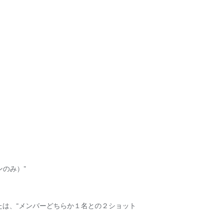
ンのみ）”
または、“メンバーどちらか１名との２ショット