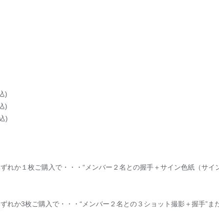
込)
込)
込)
りいずれか１枚ご購入で・・・“メンバー２名との握手＋サイン色紙（サイ
りいずれか3枚ご購入で・・・“メンバー２名との３ショット撮影＋握手”