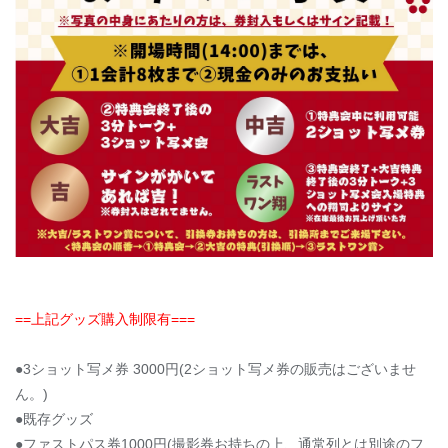
==上記グッズ購入制限有===
●3ショット写メ券 3000円(2ショット写メ券の販売はございませ
ん。)
●既存グッズ
●ファストパス券1000円(撮影券お持ちの上、通常列とは別途のフ