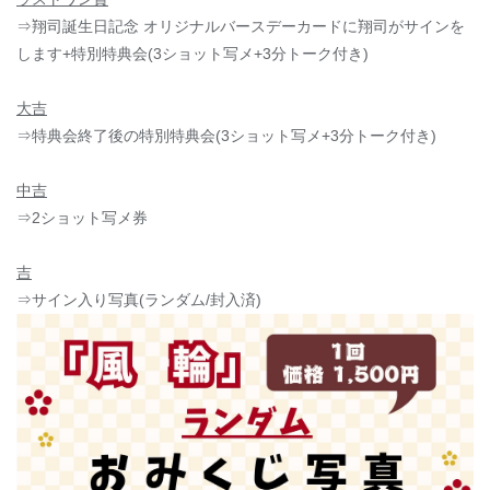
⇒翔司誕生日記念 オリジナルバースデーカードに翔司が
サインを
します+特別特典会(3ショット写メ+3分トーク付き)
大吉
⇒特典会終了後の特別特典会(3ショット写メ+3分トーク付き)
中吉
⇒
2ショット写メ券
吉
⇒サイン入り写真(ランダム/封入済)