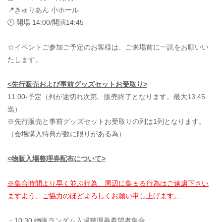
📍きゅりあん 小ホール
🕚 開場 14:00/開演14:45
☆イベントご参加ご予定のお客様は、ご来場前に一読をお願いい
たします。
<先行販売および事前グッズセットお受取り>
11:00-予定
（列が途切れ次第、販売終了となります。最大13:45
迄）
※先行販売と事前グッズセットお受取りの列は1列となります。
（会場購入特典が数に限りがある為）
<物販入場整理券配布について>
※集合時間より早く並ぶ行為、周辺に集まる行為はご遠慮下さい
ますよう、ご協力のほどよろしくお願い申し上げます。
・10:30 物販ランダム入場整理券
希望者集合