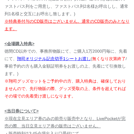
ァストパス列をご用意し、ファストパス列2名様お呼出しし、通常
列1名様と交互にお呼出し致します。)
※特典券付与のCD販売はございません。通常のCD販売のみとなり
ます。
<会場購入特典>
徳間CD以外での、事務所物販にて、ご購入1万2000円毎に、先着
にて、
翔司オリジナル記念切手1シートお渡し
(
無くなり次第終了
/
事前予約の方も購入金額証明券をお渡しの上、先着にて引換致し
ます。)
※翔司グッズセットをご予約中の方、購入特典は、確保しており
ませんので、先行物販の際、グッズ受取の上、条件を超えてれば
その場での先着受け渡しになります。
<当日券について>
※現在立見エリア券のみの前売り販売中となり、LivePocketが完
売の際、当日立見エリア券の販売はございません。
・販売時刻/13:45会場出入り口受付にて