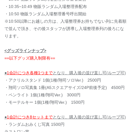
・
10:35~10:49
物販ランダム入場整理券
配布
・10:50
物販ランダム入場整理
番号呼出開始
※10:50以降にお越しの方は、入場整理券お持ちでない列に先着順
で並んで頂き、その後スタッフが誘導し入場整理券列の後ろにな
ります。
<グッズラインナップ>
==以下グッズ購入制限有==
●
1会計につき各種1つまで
となり、購入後の並び直し可(ループ可)
・アクリルスタンド 1個(1種/翔司ソロVer.) 2500円
・翔司ソロ写真集 1冊(A5スクエアサイズ/24P前後予定) 4500円
・ペンライト 1個(1種/翔司Ver.) 3000円
・モーテルキー 1個(1種/翔司Ver.) 1500円
●
1会計につき8セットまで
となり、購入後の並び直し可(ループ可)
・ランダムおみくじ写真 1500円
ラストワン賞