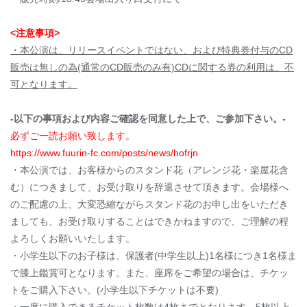
<注意事項>
・本公演は、リリースイベントではない、および特典券付与のCD
販売は無しの為(通常のCD販売のみ有)CDに関する券の利用は、不
可となります。
-以下の事項および内容ご確認を同意した上で、ご参加下さい。-
必ずご一読お願い致します。
https://www.fuurin-fc.com/posts/news/hofrjn
・本公演では、お客様からのスタンド花（アレンジ花・楽屋花含
む）につきまして、お受け取りを辞退させて頂きます。会場様へ
のご配慮の上、大変恐縮ながらスタンド花のお申し出をいただき
ましても、お受け取りすることはできかねますので、ご理解の程
よろしくお願いいたします。
・小学生以下のお子様は、保護者(中学生以上)1名様につき1名様ま
で膝上鑑賞可となります。また、座席をご希望の場合は、チケッ
トをご購入下さい。(小学生以下チケットは不要)
・一度に購入できるチケット枚数は4枚までとなります。5枚以上