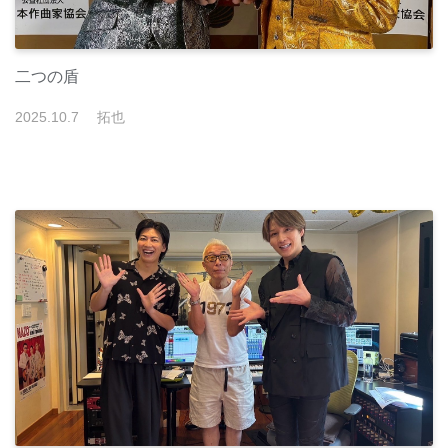
二つの盾
2025
.
10
.
7
拓也