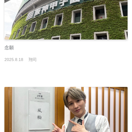
念願
2025
.
8
.
18
翔司