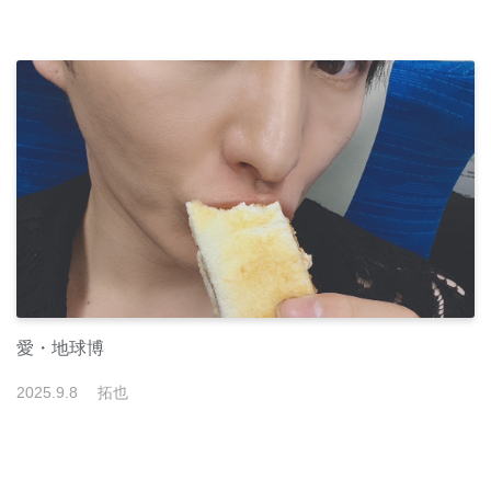
愛・地球博
2025
.
9
.
8
拓也