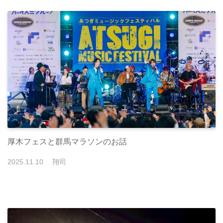
厚木フェスと群馬マラソンのお話
2025
.
11
.
10
翔司