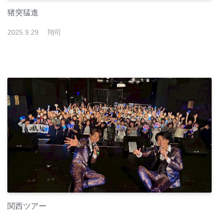
猪突猛進
2025
.
9
.
29
翔司
関西ツアー