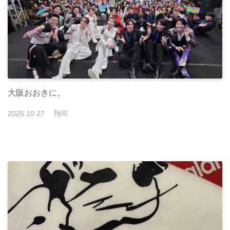
大阪おおきに。
2025
.
10
.
27
翔司