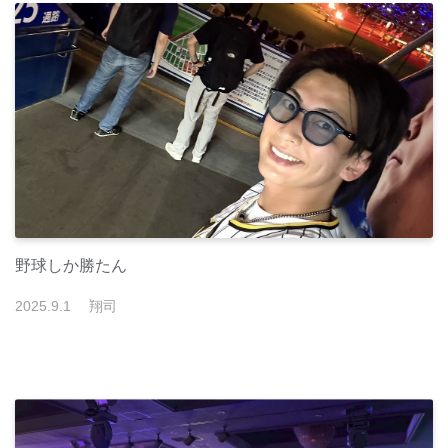
野球しか勝たん
2025
.
9
.
1
翔司