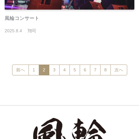
風輪コンサート
2025
.
8
.
4
翔司
(current)
前へ
1
2
3
4
5
6
7
8
次へ