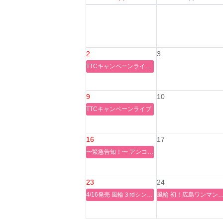
2
3
TTCキャンペーンライブ2025＆楽園堂
9
10
TTCキャンペーンライブ
16
17
〜緊急告知！〜 アンコール公演決定！
23
24
4/16発売 風輪３rdシングル『天使と悪魔の愛し方』予約イベント開催のご案内！@ 広島駅南口地下広場“エールエール”
風輪 初！広島ワンマン