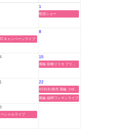
1
歌謡ショー
8
TTCキャンペーンライブ
4
15
風輪 前橋リリカ フリーコンサートin前橋リリカ〜風の紡ぎ〜
1
22
4/16(水)発売 風輪 ３rdシングル『天使と悪魔の愛し方』予約イベント開催のご案内！@ タワーレコード福岡パルコ店
風輪 福岡ワンマンライブ
8
スペシャルライブ