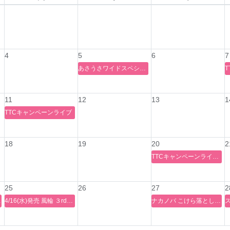
4
5
6
7
あさうさワイドスペシャルコンサートvol.16
11
12
13
1
TTCキャンペーンライブ
18
19
20
2
TTCキャンペーンライブ2025
25
26
27
2
ライブ
4/16(水)発売 風輪 ３rdシングル『天使と悪魔の愛し方』 発売記念 歌唱キャンペーン決定！@ ヨドバシカメラ マルチメディア梅田 1F阪急側特設ステージ
ナカノバ こけら落とし公演 NaKaNo歌謡祭