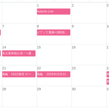
1
2
3
Autumn Live
7
8
9
1
ピアノ三重奏×演歌歌謡曲 ～心に響く調べ～
14
15
16
1
ナル金山
名古屋単独公演！〜夏祭り縁日SP〜
21
22
23
2
風輪 10/22発売 サードシングル『天使と悪魔の愛し方』【感謝盤】 タイプF・G・H盤リリース記念 歌唱キャンペーン決定！
風輪 2025年10月22日(水)発売 サードシングル 「天使と悪魔の愛し方」【感謝盤】 発売記念リリースイベント
28
29
30
3