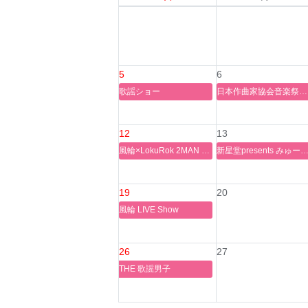
5
6
歌謡ショー
日本作曲家協会音楽祭・2025
12
13
風輪×LokuRok 2MAN LIVE
新星堂presents みゅーじっ倶楽部in Nagoya ＠アス
19
20
風輪 LIVE Show
26
27
THE 歌謡男子