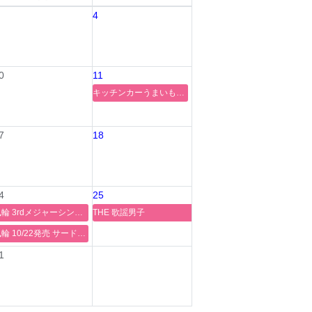
4
0
11
キッチンカーうまいもん!!選手権
7
18
4
25
風輪 3rdメジャーシングル「天使と悪魔の愛し方」リリースイベント@ ヨシヅヤYストア西春
THE 歌謡男子
風輪 10/22発売 サードシングル『天使と悪魔の愛し方』感謝盤発売記念 タワーレコード キャンペーン！
1